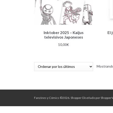
Este
Inktober 2025 – Kaijus
El
producto
televisivos Japoneses
tiene
múltiples
10,00
€
variantes.
Las
opciones
se
Mostrando
pueden
elegir
en
la
página
Fanzines y Cómics ©2026.
Shopper
Diseñado por
Shopper
de
producto