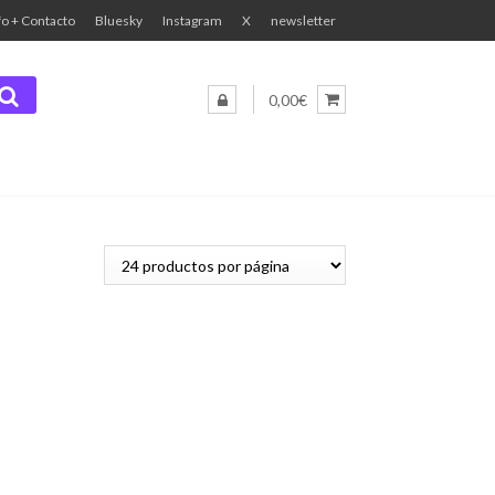
fo + Contacto
Bluesky
Instagram
X
newsletter
0,00€