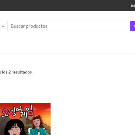
In
t
Ordenado
 los 2 resultados
por
los
últimos