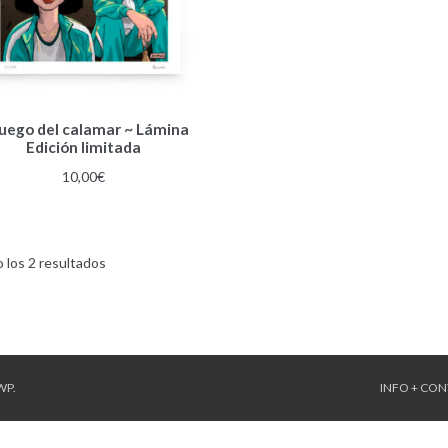
 juego del calamar ~ Lámina
Edición limitada
10,00
€
Ordenado
 los 2 resultados
por
los
últimos
WP
.
INFO + CO