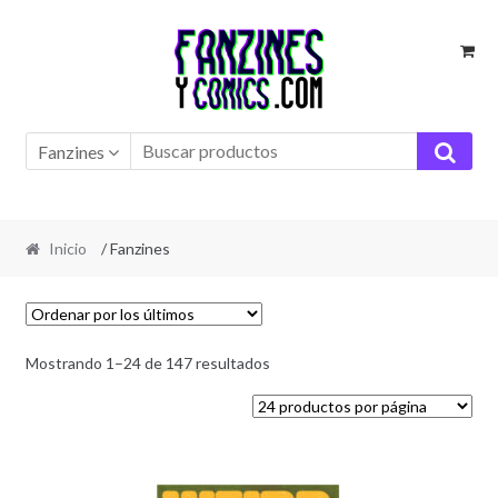
Ir
Ir
a
al
la
contenido
navegación
Fanzines
Inicio
/ Fanzines
Ordenado
Mostrando 1–24 de 147 resultados
por
los
últimos