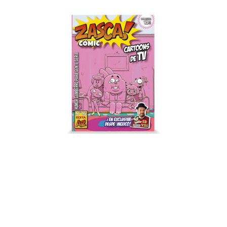
Zasca! Cómic #16 – Cartoons de TV
10,00
€
AÑADIR AL CARRITO