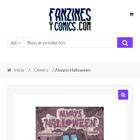
Ir
Ir
a
al
la
contenido
navegación
All
Inicio
/
Cómics
/ Always Halloween
🔍