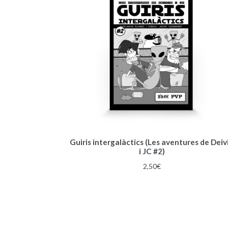
Guiris intergalàctics (Les aventures de Deiv
i JC #2)
2,50
€