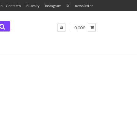
fo + Contacto
Bluesky
Instagram
X
newsletter
0,00€