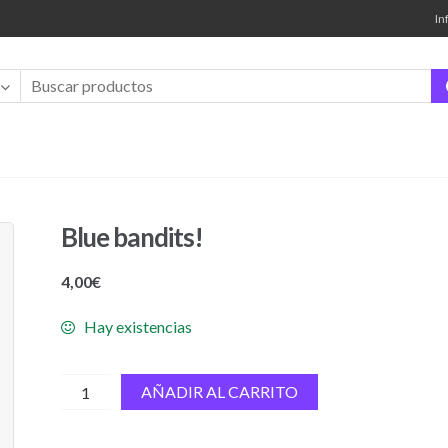
In
Blue bandits!
4,00
€
Hay existencias
Blue
AÑADIR AL CARRITO
bandits!
cantidad