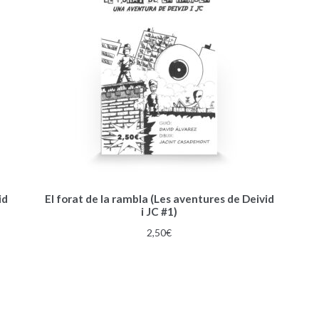
id
El forat de la rambla (Les aventures de Deivid
i JC #1)
2,50
€