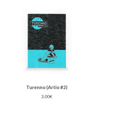
Turenno (Artio #2)
3,00
€