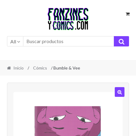
Ir
Ir
a
al
la
contenido
navegación
All
Inicio
/
Cómics
/ Bumble & Vee
🔍