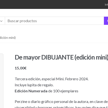
In
ción mini)
De mayor DIBUJANTE (edición mini
15,00
€
Tercera edición, especial Mini. Febrero 2024.
Incluye lupita de regalo.
Edición Numerada
de 100 ejemplares
Perzine o diario gráfico personal de la autora, en clave d
visceralidad y horrores ortográficos, hay quien dice que t