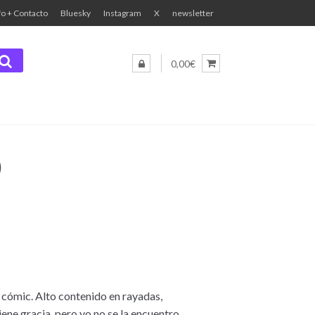
fo + Contacto
Bluesky
Instagram
X
newsletter
0,00€
)
e cómic. Alto contenido en rayadas,
iene gracia, pero yo no se la encuentro.