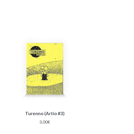
Turenno (Artio #3)
3,00
€