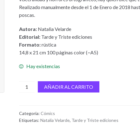
Realizado manualmente desde el 1 de Enero de 2018 hasta 
poscas.
Autora:
Natalia Velarde
Editorial:
Tarde y Triste ediciones
Formato:
rústica
14,8 x 21 cm 100 páginas color (~A5)
Hay existencias
De
AÑADIR AL CARRITO
mayor
DIBUJANTE
(edición
Categoría:
Cómics
mini)
Etiquetas:
Natalia Velarde
,
Tarde y Triste ediciones
cantidad