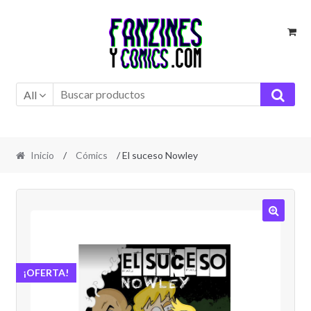
Ir
Ir
a
al
la
contenido
navegación
All
Inicio
/
Cómics
/ El suceso Nowley
🔍
¡OFERTA!