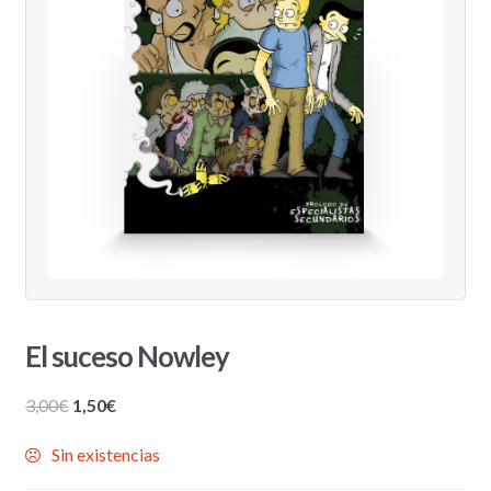
El suceso Nowley
El
El
3,00
€
1,50
€
precio
precio
Sin existencias
original
actual
era:
es: