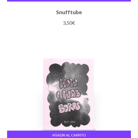
Snufftube
3,50
€
AÑADIR AL CARRITO