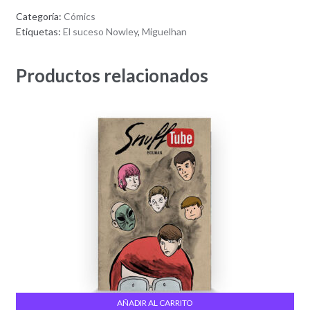
3,00€.
1,50€.
Categoría:
Cómics
Etiquetas:
El suceso Nowley
,
Miguelhan
Productos relacionados
AÑADIR AL CARRITO