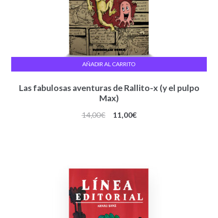
AÑADIR AL CARRITO
Las fabulosas aventuras de Rallito-x (y el pulpo
Max)
El
El
14,00
€
11,00
€
precio
precio
original
actual
era:
es:
14,00€.
11,00€.