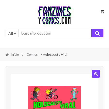
Ir
Ir
a
al
la
contenido
navegación
All
Inicio
/
Cómics
/ Holocausto viral
🔍