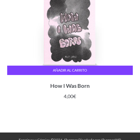
AÑADIR AL CARRITO
How I Was Born
4,00
€
Fanzines y Cómics ©2026.
Shopper
Diseñado por
ShopperWP
.