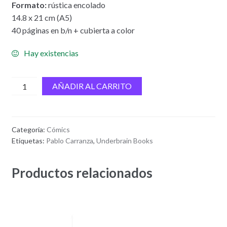
Formato:
rústica encolado
14.8 x 21 cm (A5)
40 páginas en b/n + cubierta a color
Hay existencias
Jaimito
AÑADIR AL CARRITO
de
vuelta
a
Categoría:
Cómics
Tangamandapio
Etiquetas:
Pablo Carranza
,
Underbrain Books
cantidad
Productos relacionados