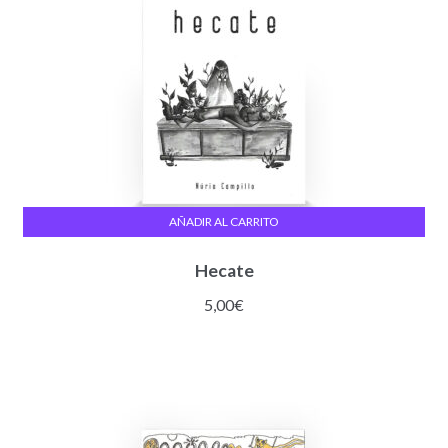
AÑADIR AL CARRITO
Hecate
5,00
€