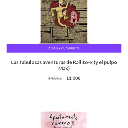
AÑADIR AL CARRITO
Las fabulosas aventuras de Rallito-x (y el pulpo
Max)
El
El
14,00
€
11,00
€
precio
precio
original
actual
era:
es:
14,00€.
11,00€.