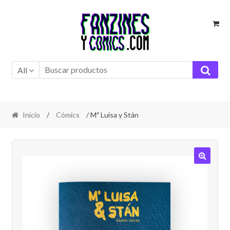
Ir
Ir
a
al
la
contenido
navegación
All
Inicio
/
Cómics
/ Mª Luisa y Stán
🔍