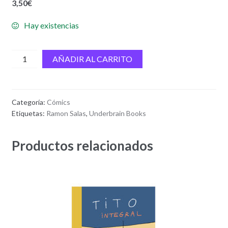
3,50
€
Hay existencias
Mª
AÑADIR AL CARRITO
Luisa
y
Stán
Categoría:
Cómics
cantidad
Etiquetas:
Ramon Salas
,
Underbrain Books
Productos relacionados