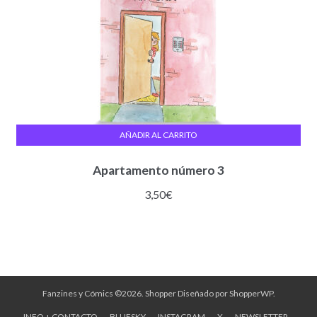
AÑADIR AL CARRITO
Apartamento número 3
3,50
€
Fanzines y Cómics ©2026.
Shopper
Diseñado por
ShopperWP
.
INFO + CONTACTO
BLUESKY
INSTAGRAM
X
NEWSLETTER