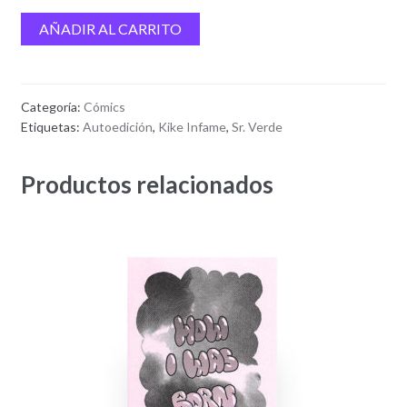
Morirse
AÑADIR AL CARRITO
en
Bilbao
cantidad
Categoría:
Cómics
Etiquetas:
Autoedición
,
Kike Infame
,
Sr. Verde
Productos relacionados