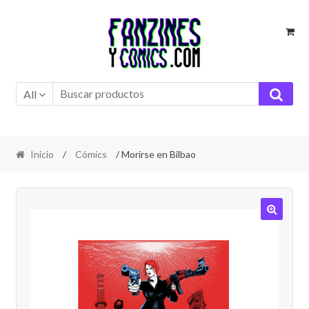
Ir
Ir
a
al
la
contenido
navegación
All
Inicio
/
Cómics
/ Morirse en Bilbao
🔍