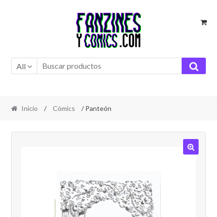
Ir
Ir
a
al
la
contenido
navegación
All
Inicio
/
Cómics
/ Panteón
🔍