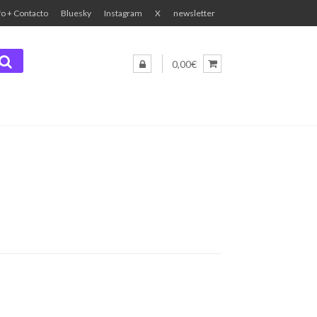
fo + Contacto
Bluesky
Instagram
X
newsletter
0,00€