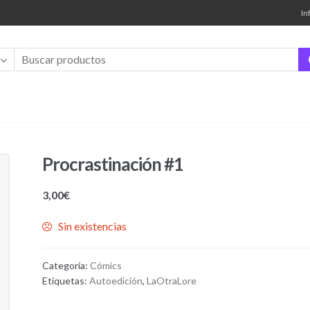
In
Procrastinación #1
3,00
€
Sin existencias
Categoría:
Cómics
Etiquetas:
Autoedición
,
LaOtraLore