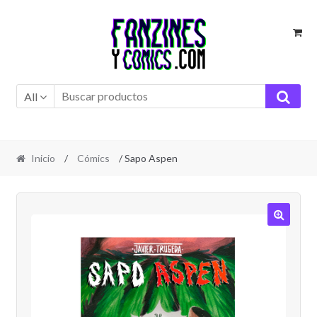
Ir
Ir
a
al
la
contenido
navegación
All
Inicio
/
Cómics
/ Sapo Aspen
🔍