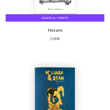
AÑADIR AL CARRITO
Hecate
5,00
€