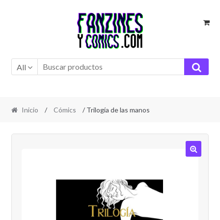
Ir
Ir
a
al
la
contenido
navegación
All
Inicio
/
Cómics
/ Trilogía de las manos
🔍