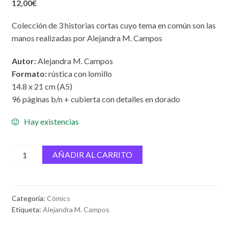
12,00
€
Colección de 3 historias cortas cuyo tema en común son las
manos realizadas por Alejandra M. Campos
Autor:
Alejandra M. Campos
Formato:
rústica con lomillo
14.8 x 21 cm (A5)
96 páginas b/n + cubierta con detalles en dorado
Hay existencias
Trilogía
AÑADIR AL CARRITO
de
las
manos
Categoría:
Cómics
cantidad
Etiqueta:
Alejandra M. Campos