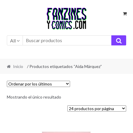
Ir
Ir
a
al
la
contenido
navegación
All
Inicio
/ Productos etiquetados “Aida Márquez”
Mostrando el único resultado