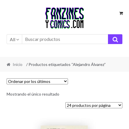
Ir
Ir
a
al
la
contenido
navegación
All
Inicio
/ Productos etiquetados “Alejandro Álvarez”
Mostrando el único resultado