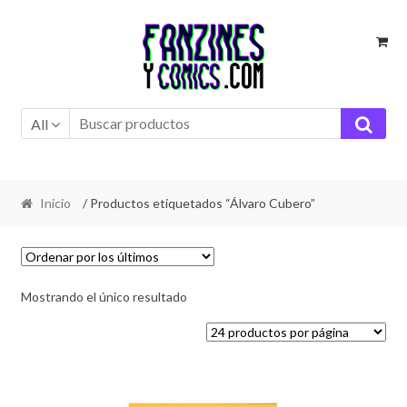
Ir
Ir
a
al
la
contenido
navegación
All
Inicio
/ Productos etiquetados “Álvaro Cubero”
Mostrando el único resultado