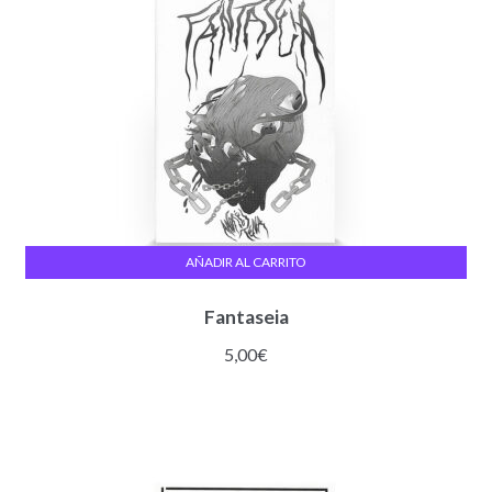
AÑADIR AL CARRITO
Fantaseia
5,00
€