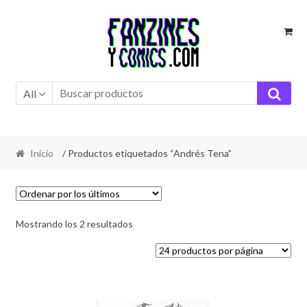
Ir
Ir
a
al
la
contenido
navegación
All
Inicio
/ Productos etiquetados “Andrés Tena”
Ordenado
Mostrando los 2 resultados
por
los
últimos