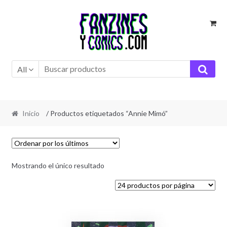
Ir
Ir
a
al
la
contenido
navegación
All
Inicio
/ Productos etiquetados “Annie Mimó”
Mostrando el único resultado