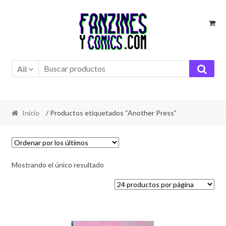
Ir
Ir
a
al
la
contenido
navegación
All
Inicio
/ Productos etiquetados “Another Press”
Mostrando el único resultado