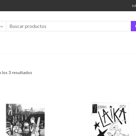
In
Ordenado
 los 3 resultados
por
los
últimos