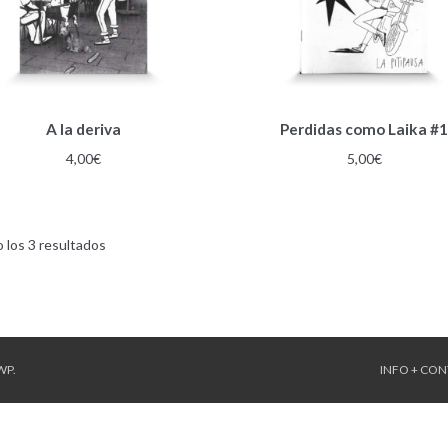
A la deriva
Perdidas como Laika #
4,00
€
5,00
€
Ordenado
 los 3 resultados
por
los
últimos
WP
.
INFO + CO