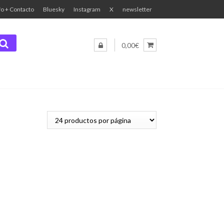
fo + Contacto
Bluesky
Instagram
X
newsletter
0,00€