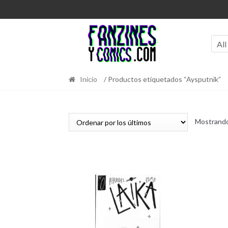
Ir
Ir
a
al
la
contenido
navegación
All
Inicio
/ Productos etiquetados “Aysputnik”
Mostrando