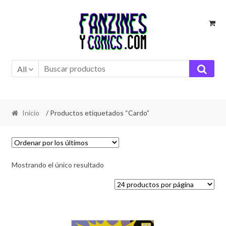
Ir
Ir
a
al
la
contenido
navegación
All
Inicio
/ Productos etiquetados “Cardo”
Mostrando el único resultado