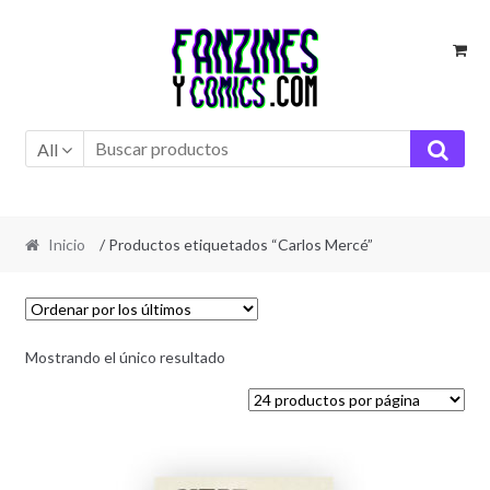
Ir
Ir
a
al
la
contenido
navegación
All
Inicio
/ Productos etiquetados “Carlos Mercé”
Mostrando el único resultado