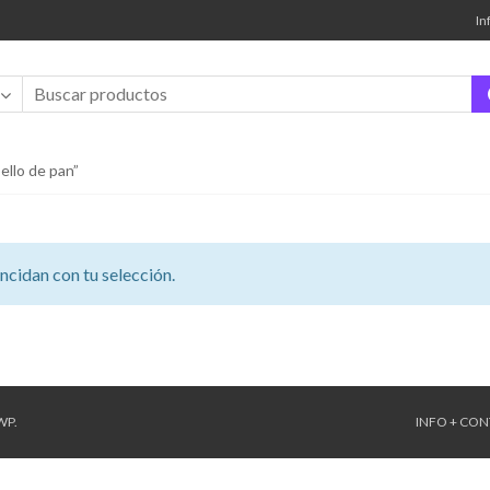
In
ello de pan”
cidan con tu selección.
WP
.
INFO + CO