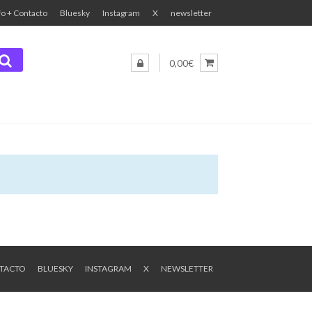
fo + Contacto
Bluesky
Instagram
X
newsletter
0,00€
NTACTO
BLUESKY
INSTAGRAM
X
NEWSLETTER