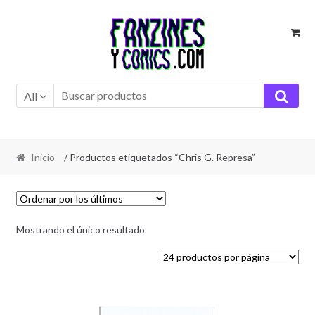
Ir
Ir
a
al
la
contenido
navegación
All
Inicio
/ Productos etiquetados “Chris G. Represa”
Mostrando el único resultado