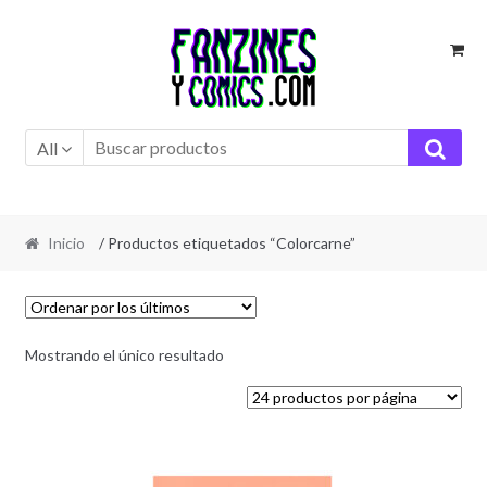
Ir
Ir
a
al
la
contenido
navegación
All
Inicio
/ Productos etiquetados “Colorcarne”
Mostrando el único resultado