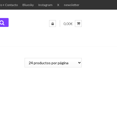
fo + Contacto
Bluesky
Instagram
X
newsletter
0,00€