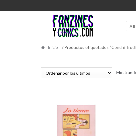
Ir
Ir
a
al
la
contenido
navegación
All
Inicio
/ Productos etiquetados “Conchi Trudi
Mostrando