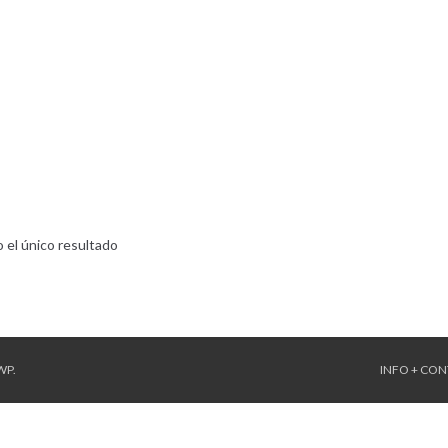
 el único resultado
WP
.
INFO + CO