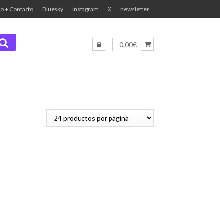
fo + Contacto
Bluesky
Instagram
X
newsletter
0,00€