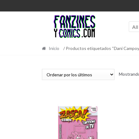
Ir
Ir
a
al
la
contenido
navegación
All
Inicio
/ Productos etiquetados “Dani Campoy
Mostrando