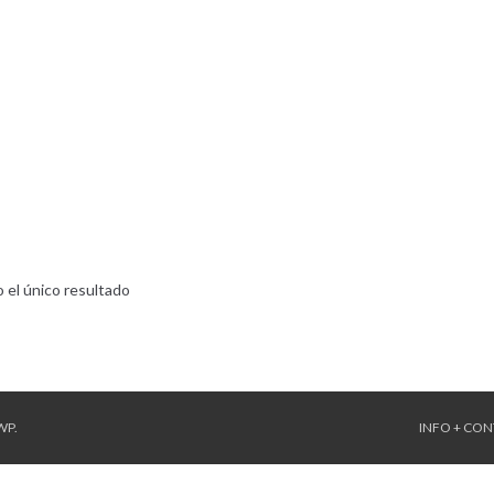
 el único resultado
WP
.
INFO + CO