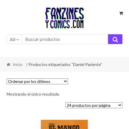
Ir
Ir
a
al
la
contenido
navegación
All
Inicio
/ Productos etiquetados “Daniel Pariente”
Mostrando el único resultado