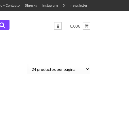
fo + Contacto
Bluesky
Instagram
X
newsletter
0,00€