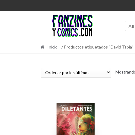
Ir
Ir
a
al
la
contenido
navegación
All
Inicio
/ Productos etiquetados “David Tapia”
Mostrando