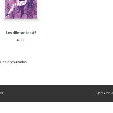
Los diletantes #5
4,00
€
Ordenado
 los 2 resultados
por
los
últimos
WP
.
INFO + CO