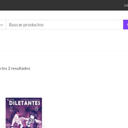
In
Ordenado
 los 2 resultados
por
los
últimos