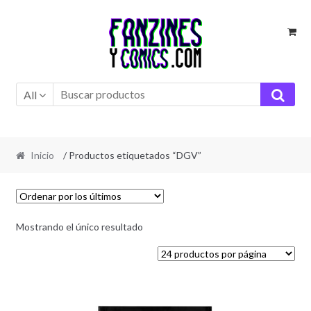
Ir
Ir
a
al
la
contenido
navegación
All
Inicio
/ Productos etiquetados “DGV”
Mostrando el único resultado