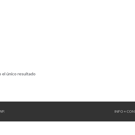
 el único resultado
WP
.
INFO + CO