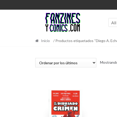
Ir
Ir
a
al
la
contenido
navegación
All
Inicio
/ Productos etiquetados “Diego A. Ech
Mostrando