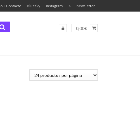
fo + Contacto
Bluesky
Instagram
X
newsletter
0,00€