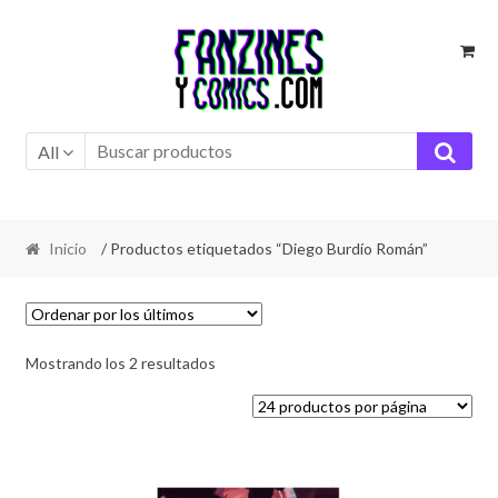
Ir
Ir
a
al
la
contenido
navegación
All
Inicio
/ Productos etiquetados “Diego Burdío Román”
Ordenado
Mostrando los 2 resultados
por
los
últimos