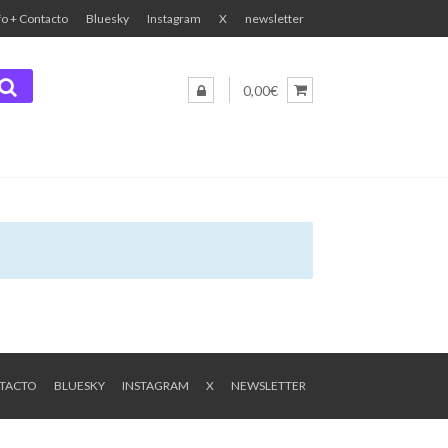
fo + Contacto
Bluesky
Instagram
X
newsletter
0,00€
NTACTO
BLUESKY
INSTAGRAM
X
NEWSLETTER