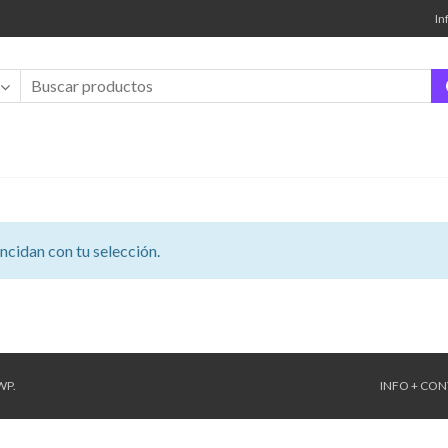
In
cidan con tu selección.
WP
.
INFO + CO