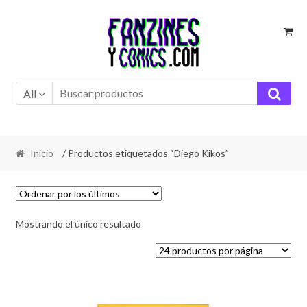
Ir
Ir
a
al
la
contenido
navegación
All
Inicio
/ Productos etiquetados “Diego Kikos”
Mostrando el único resultado