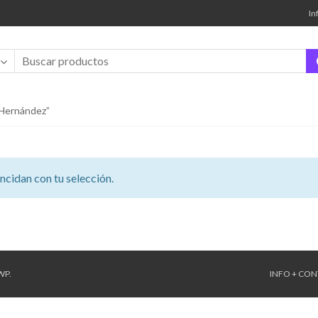
In
 Hernández”
cidan con tu selección.
WP
.
INFO + CO