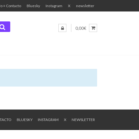
fo + Contacto
Bluesky
Instagram
X
newsletter
0,00€
NTACTO
BLUESKY
INSTAGRAM
X
NEWSLETTER