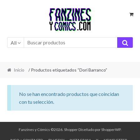
Ir
Ir
a
al
la
contenido
navegación
All
Inicio
/ Productos etiquetados “Dori Barranco”
No se han encontrado productos que coincidan
con tu selección.
Fanzines y Cómics ©2026.
Shopper
Diseñado por
ShopperWP
.