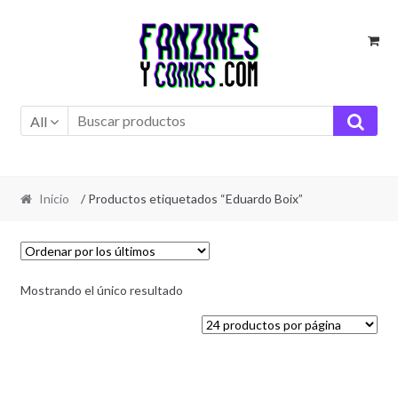
Ir
Ir
a
al
la
contenido
navegación
All
Inicio
/ Productos etiquetados “Eduardo Boix”
Mostrando el único resultado