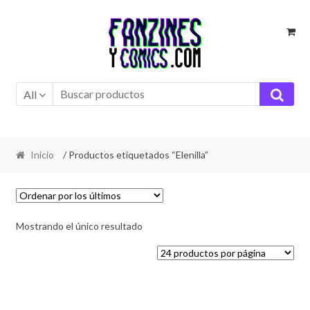
Ir
Ir
a
al
la
contenido
navegación
All
Inicio
/ Productos etiquetados “Elenilla”
Mostrando el único resultado