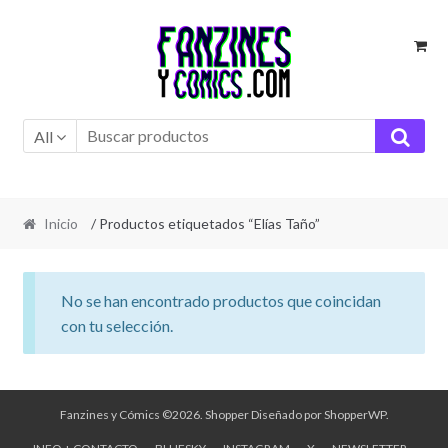
Ir
Ir
a
al
la
contenido
navegación
All
Inicio
/ Productos etiquetados “Elías Taño”
No se han encontrado productos que coincidan
con tu selección.
Fanzines y Cómics ©2026.
Shopper
Diseñado por
ShopperWP
.