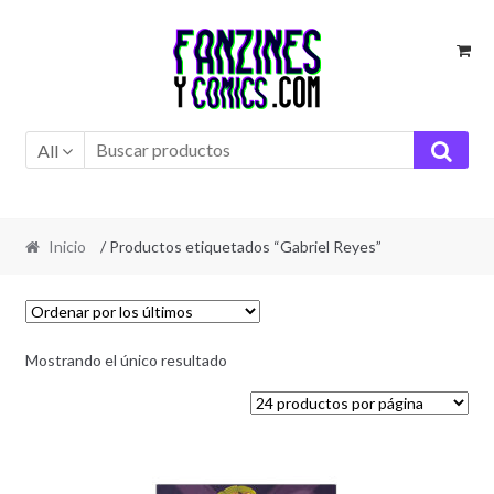
Ir
Ir
a
al
la
contenido
navegación
All
Inicio
/ Productos etiquetados “Gabriel Reyes”
Mostrando el único resultado