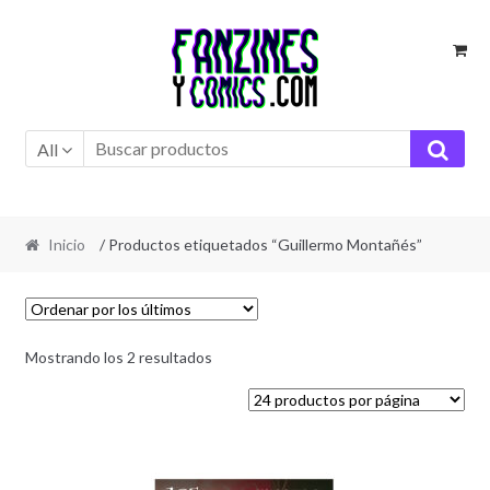
Ir
Ir
a
al
la
contenido
navegación
All
Inicio
/ Productos etiquetados “Guillermo Montañés”
Ordenado
Mostrando los 2 resultados
por
los
últimos