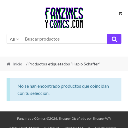
Ir
Ir
a
al
la
contenido
navegación
All
Inicio
/ Productos etiquetados “Haplo Schaffer”
No se han encontrado productos que coincidan
con tu selección.
Fanzines y Cómics ©2026.
Shopper
Diseñado por
ShopperWP
.