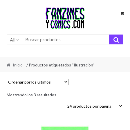
Ir
Ir
a
al
la
contenido
navegación
All
Inicio
/ Productos etiquetados “Ilustración”
Ordenado
Mostrando los 3 resultados
por
los
últimos