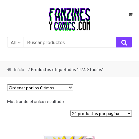
Ir
Ir
a
al
la
contenido
navegación
All
Inicio
/ Productos etiquetados “J.M. Studios”
Mostrando el único resultado