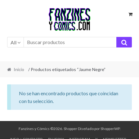
Ir
Ir
a
al
la
contenido
navegación
All
Inicio
/ Productos etiquetados “Jaume Negre”
No se han encontrado productos que coincidan
con tu selección.
Fanzines y Cómics ©2026.
Shopper
Diseñado por
ShopperWP
.