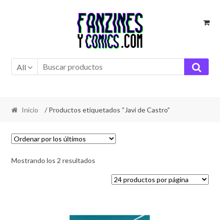
Ir
Ir
a
al
la
contenido
navegación
All
Inicio
/ Productos etiquetados “Javi de Castro”
Ordenado
Mostrando los 2 resultados
por
los
últimos