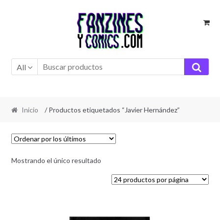
Ir
Ir
a
al
la
contenido
navegación
All
Inicio
/ Productos etiquetados “Javier Hernández”
Mostrando el único resultado