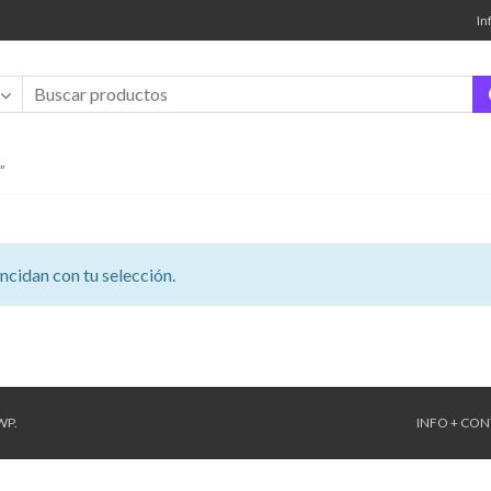
In
”
cidan con tu selección.
WP
.
INFO + CO