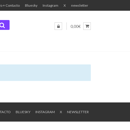
fo + Contacto
Bluesky
Instagram
X
newsletter
0,00€
NTACTO
BLUESKY
INSTAGRAM
X
NEWSLETTER